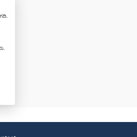
ಗದಿ.
ು.