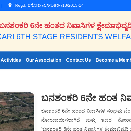
|
Regd: ಜನೋಬ /ಎಸ್‌ಒಆರ್‌ /18/2013-14
ಬನಶಂಕರಿ 6ನೇ ಹಂತದ ನಿವಾಸಿಗಳ ಕ್ಷೇಮಾಭಿವೃದ್ಧ
ARI 6TH STAGE RESIDENTS WELFAR
Activities
Our Association
Contact Us
Become a Mem
ಬನಶಂಕರಿ 6ನೇ ಹಂತ ನಿ
ಬನಶಂಕರಿ 6ನೇ ಹಂತದ ನಿವಾಸಿಗಳ ಸಂಘವು ಬೆಂಗ
​​ನೋಂದಾಯಿಸಲಾಗಿದೆ ಮತ್ತು ಇದರ ನೋಂ
‘ಬನಶಂಕರಿ 6ನೇ ಹಂತ ನಿವಾಸಿಗಳ ಕ್ಷೇಮಾಭಿವೃದ್ಧಿ 