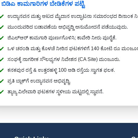
ಬಿಡಿಎ ಕಾಮಗಾರಿಗಳ ಬೇಡಿಕೆಗಳ ಪಟ್ಟಿ
ಉದ್ಯಾನವನ ಮತ್ತು ಆಟದ ಮೈದಾನ ಉದ್ಘಾಟನಾ ಸಮಾರಂಭದ ದಿನಾಂಕ ನಿ
ಮುಂದುವರಿದ ಬಡಾವಣೆಯ ಅಭಿವೃದ್ದಿ ಅನುಮೋದನೆ ಪಡೆಯುವುದು.
ಜಿಎಲ್ಆರ್ ಕಾಮಗಾರಿ ಪೂರ್ಣಗೊಳಿಸಿ; ಕಾವೇರಿ ನೀರು ಪೂರೈಕೆ.
ಒಳ ಚರಂಡಿ ಮತ್ತು ಕೊಳಚೆ ನೀರಿನ ಘಟಕಗಳಿಗೆ 140 ಕೋಟಿ ರೂ ಮಂಜೂರ
ಸಂಘಕ್ಕೆ ನಾಗರೀಕ ಸೌಲಭ್ಯಗಳ ನಿವೇಶನ (CA Site) ಮಂಜೂರು.
ಕನಕಪುರ ರಸ್ತೆ & ಉತ್ತರಹಳ್ಳಿ 100 ಅಡಿ ರಸ್ತೆಯ ಸ್ವಾಗತ ಫಲಕ.
ಪ್ರತಿ ಬ್ಲಾಕ್‌ಗೆ ಉದ್ಯಾನವನ ಅಭಿವೃದ್ಧಿ.
ತ್ಯಾಜ್ಯ ವಿಲೇವಾರಿ ಘಟಕಗಳ ಸ್ಥಳೀಯ ಮಟ್ಟದಲ್ಲಿ ಸ್ಥಾಪನೆ.