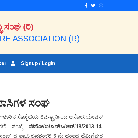
ಿ ಸಂಘ (ರಿ)
E ASSOCIATION (R)
ber
Signup / Login
ವಾಸಿಗಳ ಸಂಘ
ಳೂರಿನ ಸೊಸೈಟಿಯ ರಿಜಿಸ್ಟ್ರಾರ್ನಿಂದ ಅಸೋಸಿಯೇಷನ್
ದಣಿ ಸಂಖ್ಯೆ
ಜಿ/ನೋ/ಬ/ಎನ್/ಒ/ಆರ್/18/2013-14
.
ಸಂಘ’ ದ ವ್ಯಾಪ್ತಿ ಬನಶಂಕರಿ 6 ನೇ ಹಂತದ ಹೆಮ್ಮಿಗೆಪುರ