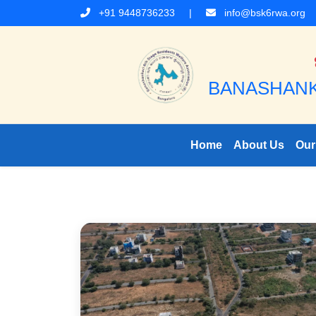
+91 9448736233
|
info@bsk6rwa.org
BANASHANK
Home
About Us
Our 