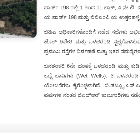
ವಾರ್ಡ್ 198 ರಲ್ಲಿ 1 ರಿಂದ 11 ಬ್ಲಾಕ್, 4 ನೇ ಟ
ಯ ವಾರ್ಡ್ 198 ಮತ್ತು ಬಿಬಿಎಂಪಿ ಯ ಉತ್ತರಹಳ್ಳಿ ವ
ಬಿಡಿಎ ಅಧಿಕಾರಿಗಳೊಂದಿಗೆ ನಡೆದ ಸಭೆಗಳು ಅಭಿವೃ
ಹೊಲ್ ರಿಪೇರಿ ಮತ್ತು ಒಳಚರಂಡಿ ಸ್ವಚ್ಛಗೊಳಿಸ
ಪ್ರಮುಖ ರಸ್ತೆಗಳ ನಿರ್ವಹಣೆ ಮತ್ತು ಇತರ ಸಮಸ್ಯೆಗ
ಬನಶಂಕರಿ 6ನೇ ಹಂತಕ್ಕೆ ಒಳಚರಂಡಿ ಮತ್ತು ಕುಡ
ಒದ್ದೆ ಬಾವಿಗಳು (Wet Wells), 3 ಒಳಚರಂಡ
ಯೋಜನೆಗಳು ಕೈಗೊಳ್ಳಲಾಗಿವೆ. ಬಿ.ಡಬ್ಲ್ಯೂ.ಎಸ್
ವರ್ಷಗಳ ನಂತರ ಜಿಎಲ್ಆರ್ ಕಾಮಗಾರಿಗಳು ನಡೆಯು